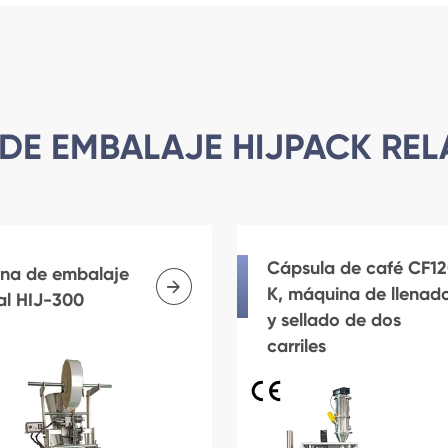
DE EMBALAJE HIJPACK RE
Cápsula de café CF1
na de embalaje

K, máquina de llenad
al HIJ-300
y sellado de dos
carriles