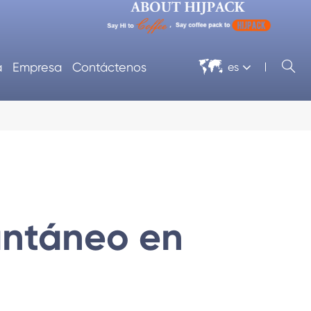


a
Empresa
Contáctenos
es
antáneo en
tomática
Envolvadora de celofán