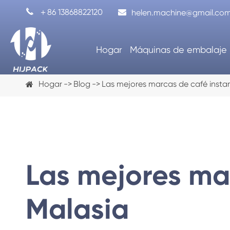

＋86 13868822120
helen.machine@gmail.co
Hogar
Máquinas de embalaje
Hogar
Blog
Las mejores marcas de café insta
Las mejores ma
Malasia
Máquina de llenado de cápsulas de
Máquina d