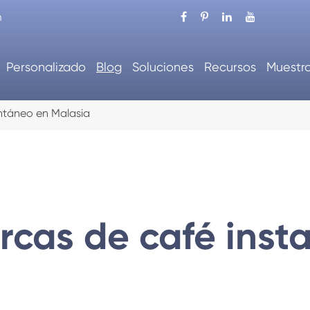
m
Personalizado
Blog
Soluciones
Recursos
Muestr
ntáneo en Malasia
rcas de café inst
e embalaje automático
Máquina de cartón au