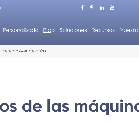
m
Personalizado
Blog
Soluciones
Recursos
Muestr
s de envolver celofán
tos de las máquin
e embalaje automático
Máquina de cartón au