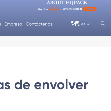


a
Empresa
Contáctenos
es
as de envolver
tomática
Envolvadora de celofán