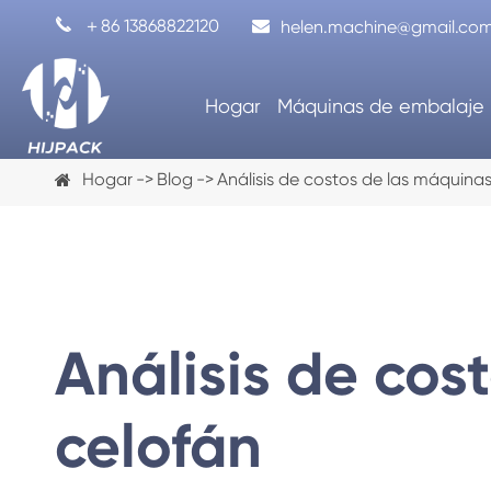

＋86 13868822120
helen.machine@gmail.co
Hogar
Máquinas de embalaje
Hogar
Blog
Análisis de costos de las máquina
Análisis de cos
celofán
Máquina de llenado de cápsulas de
Máquina d