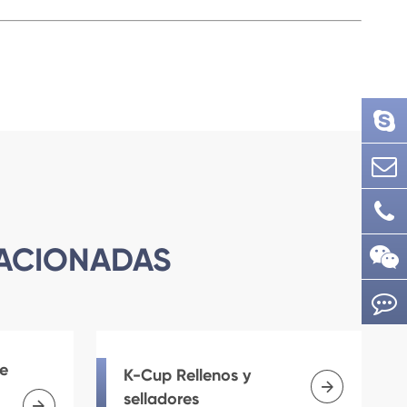
LACIONADAS
e
K-Cup Rellenos y

selladores
